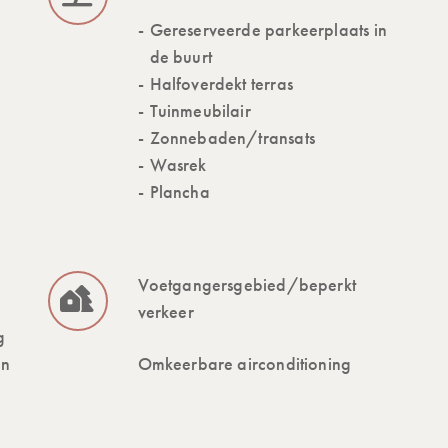
Gereserveerde parkeerplaats in
de buurt
Halfoverdekt terras
Tuinmeubilair
Zonnebaden/transats
Wasrek
Plancha
Voetgangersgebied/beperkt
verkeer
g
en
Omkeerbare airconditioning