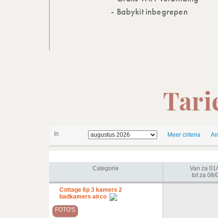
Babykit inbegrepen
Tari
In
Meer criteria
An
Categorie
Van za 01
tot za 08/
Cottage 6p 3 kamers 2
badkamers airco
FOTO'S