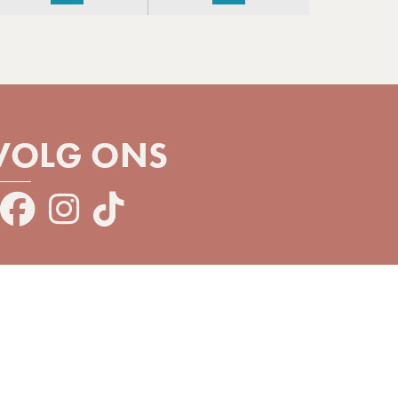
VOLG ONS
Aanwerving
Yelloh!