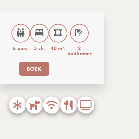
6 pers.
3 ch.
40 m².
2
badkamer
BOEK