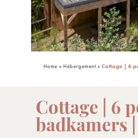
Home
»
Hébergement
»
Cottage | 6 
Cottage | 6 
badkamers |