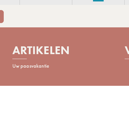
ARTIKELEN
Uw paasvakantie
contractuele foto's en
Juridische
De algemene