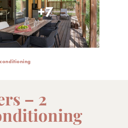
+7
conditioning
ers – 2
nditioning