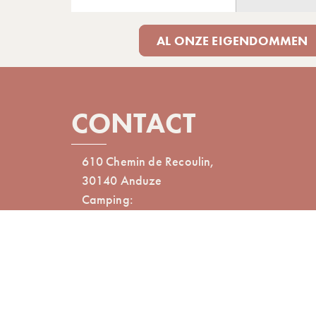
AL ONZE EIGENDOMMEN
CONTACT
610 Chemin de Recoulin,
30140 Anduze
Camping:
+33 (0)4 66 61 80 15
Latitude : 44.06518872190633
Lengtegraad : 3.975830659657151
Réalisé avec
par Horizon
Niet-