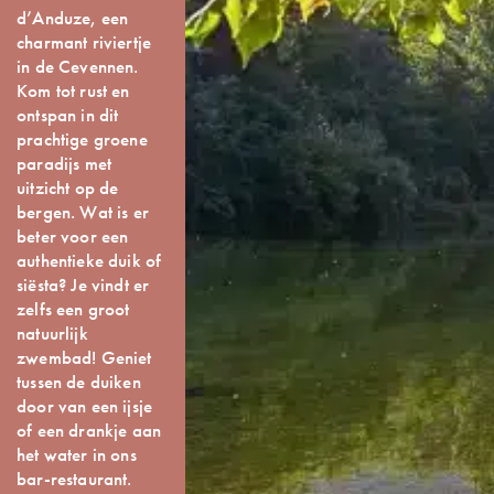
d’Anduze, een
charmant riviertje
in de Cevennen.
Kom tot rust en
ontspan in dit
prachtige groene
paradijs met
uitzicht op de
bergen. Wat is er
beter voor een
authentieke duik of
siësta? Je vindt er
zelfs een groot
natuurlijk
zwembad! Geniet
tussen de duiken
door van een ijsje
of een drankje aan
het water in ons
bar-restaurant.