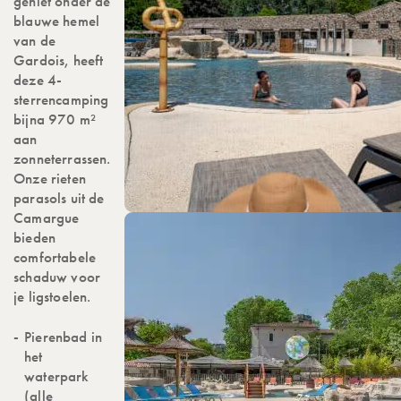
geniet onder de
blauwe hemel
van de
Gardois, heeft
deze 4-
sterrencamping
bijna 970 m²
aan
zonneterrassen.
Onze rieten
parasols uit de
Camargue
bieden
comfortabele
schaduw voor
je ligstoelen.
Pierenbad in
het
waterpark
(alle