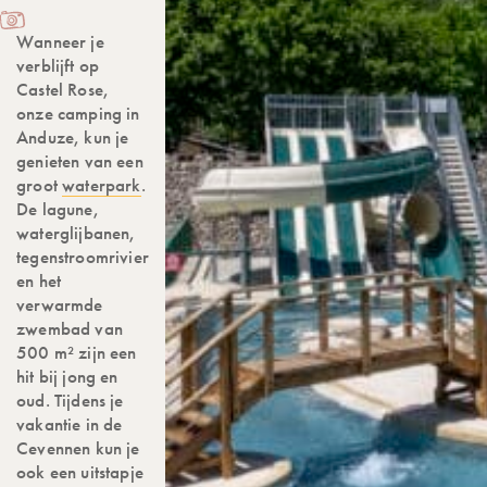
Wanneer je
verblijft op
Castel Rose,
onze camping in
Anduze, kun je
genieten van een
groot
waterpark
.
De lagune,
waterglijbanen,
tegenstroomrivier
en het
verwarmde
zwembad van
500 m² zijn een
hit bij jong en
oud. Tijdens je
vakantie in de
Cevennen kun je
ook een uitstapje