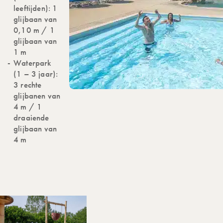
leeftijden): 1
glijbaan van
0,10 m / 1
glijbaan van
1 m
Waterpark
(1 – 3 jaar):
3 rechte
glijbanen van
4 m / 1
draaiende
glijbaan van
4 m