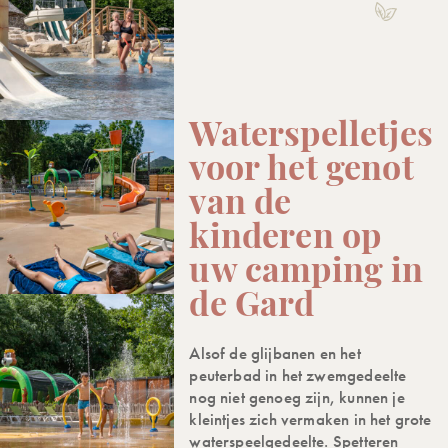
Waterspelletjes
voor het genot
van de
kinderen op
uw camping in
de Gard
Alsof de glijbanen en het
peuterbad in het zwemgedeelte
nog niet genoeg zijn, kunnen je
kleintjes zich vermaken in het grote
waterspeelgedeelte. Spetteren