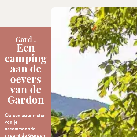
Gard :
Een
camping
aan de
oevers
van de
Gardon
Op een paar meter
van je
accommodatie
stroomt de Gardon