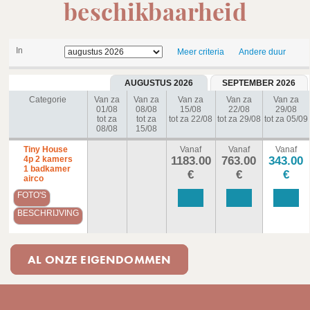
beschikbaarheid
In
Meer criteria
Andere duur
AUGUSTUS 2026
SEPTEMBER 2026
Categorie
Van za
Van za
Van za
Van za
Van za
01/08
08/08
15/08
22/08
29/08
tot za
tot za
tot za 22/08
tot za 29/08
tot za 05/09
08/08
15/08
Tiny House
Vanaf
Vanaf
Vanaf
4p 2 kamers
1183.00
763.00
343.00
1 badkamer
€
€
€
airco
FOTO'S
BESCHRIJVING
AL ONZE EIGENDOMMEN