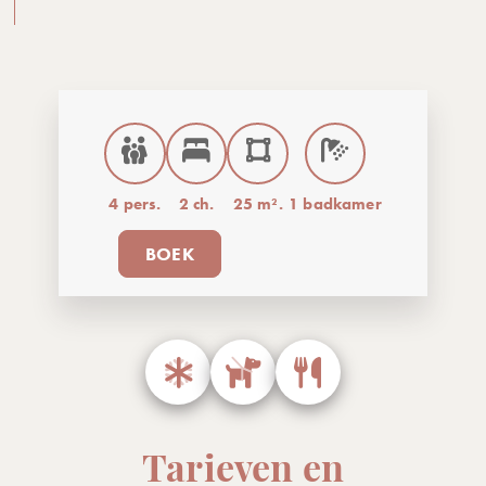
4 pers.
2 ch.
25 m².
1 badkamer
BOEK
Tarieven en