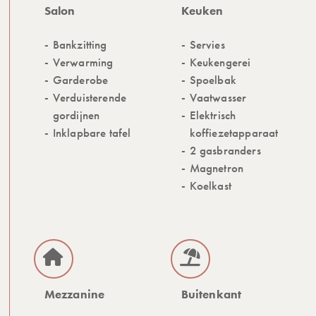
Salon
Keuken
Bankzitting
Servies
Verwarming
Keukengerei
Garderobe
Spoelbak
Verduisterende
Vaatwasser
gordijnen
Elektrisch
Inklapbare tafel
koffiezetapparaat
2 gasbranders
Magnetron
Koelkast
Mezzanine
Buitenkant