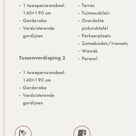
1 tweepersoonsbed:
Terras
140×190 cm
Tuinmeubilair
Garderobe
Overdekte
Verduisterende
picknicktafel
gordijnen
Parkeerplaats
Zonnebaden/transats
Wasrek
Tussenverdieping 2
Parasol
1 tweepersoonsbed:
140×190 cm
Garderobe
Verduisterende
gordijnen