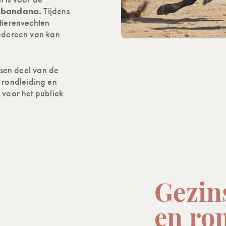
e bandana.
Tijdens
stierenvechten
iedereen van kan
issen deel van de
 rondleiding en
 voor het publiek
Gezins
en ro