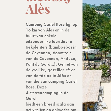
Alès
Camping Castel Rose
ligt op
16 km van Alès en in de
buurt van enkele
uitzonderlijke toeristische
trekpleisters (bamboebos in
de Cevennen, stoomtrein
van de Cevennen, Anduze,
Pont du Gard…). Geniet van
de vrolijke, gezellige sfeer
van de
férias in Alès
en
van die van camping Castel
Rose. Deze
4-sterrencamping in de
Gard
biedt een breed scala aan
activiteiten en animaties om