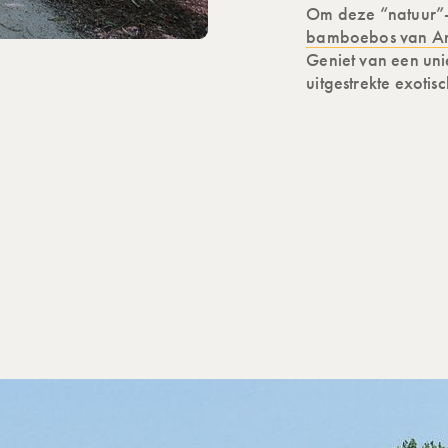
Om deze “natuur”-o
bamboebos van A
Geniet van een uni
uitgestrekte exoti