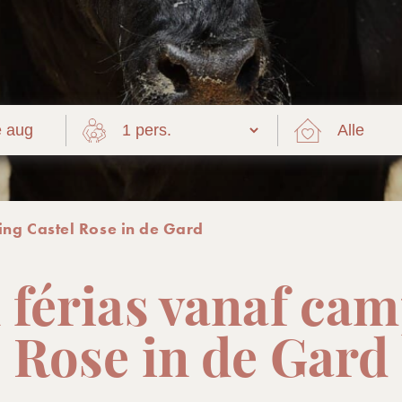
ing Castel Rose in de Gard
n férias vanaf ca
Rose in de Gard