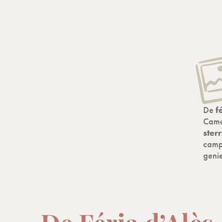
De
fé
Camar
ster
camp
genie