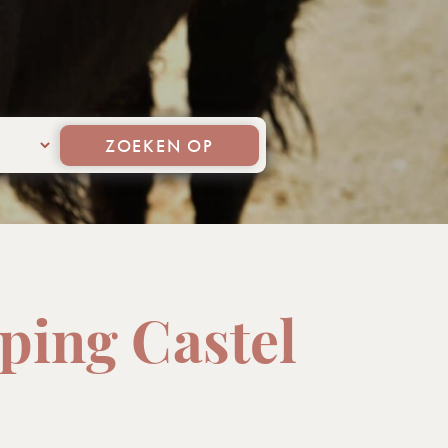
ZOEKEN OP
mping Castel