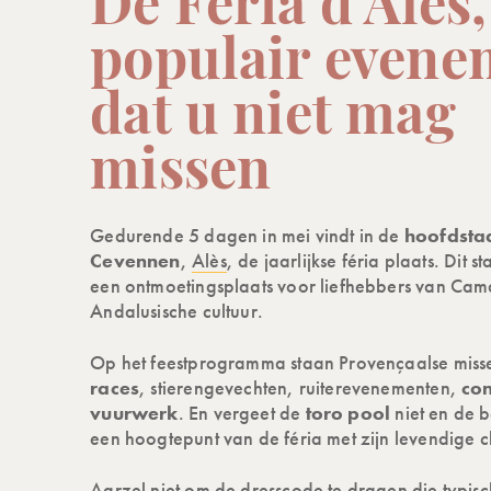
De Féria d’Alès,
populair evene
dat u niet mag
missen
Gedurende 5 dagen in mei vindt in de
hoofdsta
Cevennen
,
Alès
, de jaarlijkse féria plaats. Dit s
een ontmoetingsplaats voor liefhebbers van Cama
Andalusische cultuur.
Op het feestprogramma staan Provençaalse miss
races
, stierengevechten, ruiterevenementen,
co
vuurwerk
. En vergeet de
toro pool
niet en de 
een hoogtepunt van de féria met zijn levendige 
Aarzel niet om de dresscode te dragen die typisc