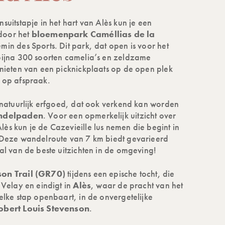
suitstapje in het hart van Alès kun je een
door het
bloemenpark Caméllias de la
in des Sports. Dit park, dat open is voor het
bijna 300 soorten camelia’s en zeldzame
enieten van een picknickplaats op de open plek
 op afspraak.
k natuurlijk erfgoed, dat ook verkend kan worden
delpaden
. Voor een opmerkelijk uitzicht over
ès kun je de Cazevieille lus nemen die begint in
 Deze wandelroute van 7 km biedt gevarieerd
al van de beste uitzichten in de omgeving!
on Trail (GR70)
tijdens een epische tocht, die
 Velay en eindigt in
Alès
, waar de pracht van het
elke stap openbaart, in de onvergetelijke
obert Louis Stevenson
.