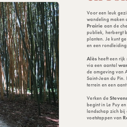
Voor een leuk gezin
wandeling maken 
Prairie
aan de chem
publiek, herbergt 
planten. Je kunt g
en een rondleiding
Alès
heeft een rij
via een aantal
wan
de omgeving van Al
Saint-Jean du Pin.
terrein en een aant
Verken de
Stevens
begint in Le Puy en
landschap zich bij 
voetstappen van
R