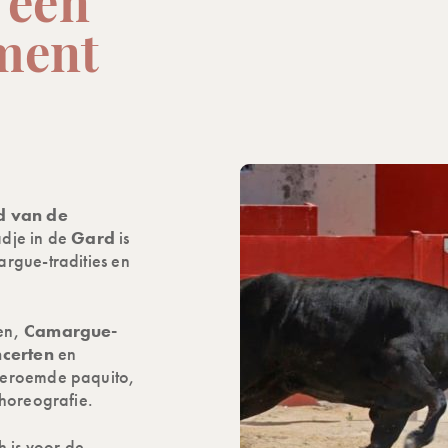
 een
ment
d van de
tadje in de
Gard
is
rgue-tradities en
en,
Camargue-
ncerten
en
beroemde paquito,
choreografie.
h is voor de