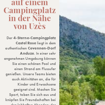
auf einem
Campingplatz
in der Nähe
von Uzès
Der
4-Sterne-Campingplatz
Castel Rose
liegt in dem
authentischen
Cevennen-Dorf
Anduze
. In einer sehr
angenehmen Umgebung können
Sie einen schönen Pool und
einen Strand am Flussufer
genießen. Unsere Teams bieten
auch Aktivitäten an, die für
Kinder und Erwachsene
geeignet sind. Machen Sie
Sport, toben Sie sich aus und
knüpfen Sie Freundschaften bei
den lebhaften Abenden: der