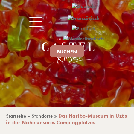
BUCHEN
Startseite
»
Standorte
»
Das Haribo-Museum in Uzès
IVITÄTEN
in der Nähe unseres Campingplatzes