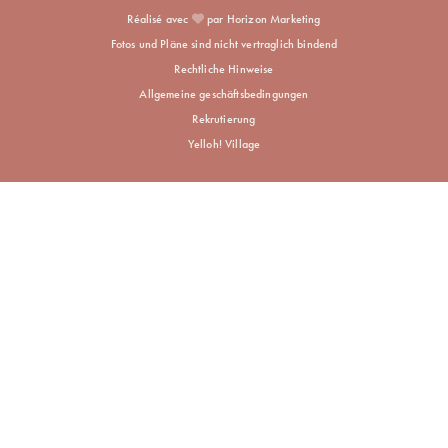
Réalisé avec
par Horizon Marketing
Fotos und Pläne sind nicht vertraglich bindend
Rechtliche Hinweise
Allgemeine geschäftsbedingungen
Rekrutierung
Yelloh! Village