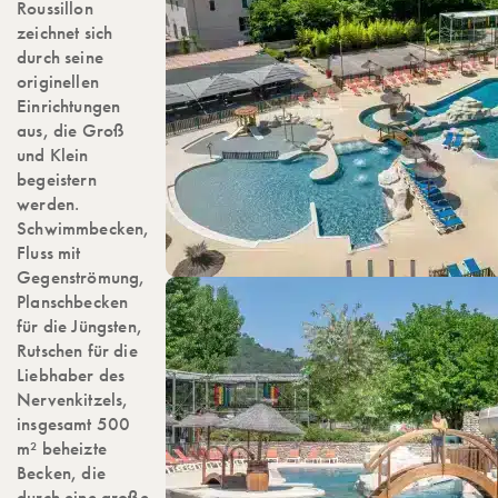
Roussillon
zeichnet sich
durch seine
originellen
Einrichtungen
aus, die Groß
und Klein
begeistern
werden.
Schwimmbecken,
Fluss mit
Gegenströmung,
Planschbecken
für die Jüngsten,
Rutschen für die
Liebhaber des
Nervenkitzels,
insgesamt 500
m² beheizte
Becken, die
durch eine große