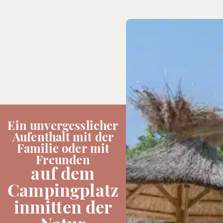
Ein unvergesslicher
Aufenthalt mit der
Familie oder mit
Freunden
auf dem
Campingplatz
inmitten der