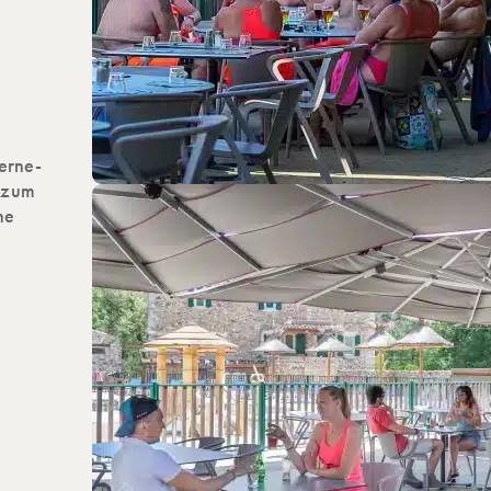
erne-
r zum
he