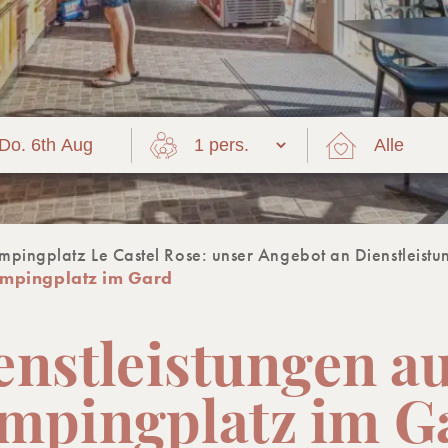
mpingplatz Le Castel Rose: unser Angebot an Dienstleist
ampingplatz im Gard
enstleistungen a
mpingplatz im G