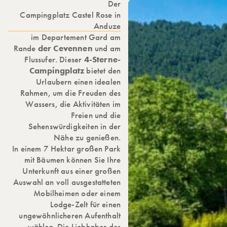
Der
Campingplatz Castel Rose in
Anduze
im Departement Gard am
Rande
der Cevennen
und am
Flussufer. Dieser
4-Sterne-
Campingplatz
bietet den
Urlaubern einen idealen
Rahmen, um die Freuden des
Wassers, die Aktivitäten im
Freien und die
Sehenswürdigkeiten in der
Nähe zu genießen.
In einem 7 Hektar großen Park
mit Bäumen können Sie Ihre
Unterkunft aus einer großen
Auswahl an voll ausgestatteten
Mobilheimen oder einem
Lodge-Zelt für einen
ungewöhnlicheren Aufenthalt
wählen. Die Liebhaber des