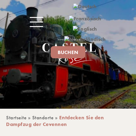
BUCHEN
Startseite
»
Standorte
»
Entdecken Sie den
IVITÄTEN
Dampfzug der Cevennen