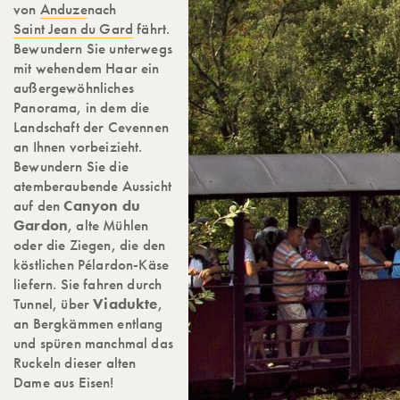
von
Anduze
nach
Saint Jean du Gard
fährt.
Bewundern Sie unterwegs
mit wehendem Haar ein
außergewöhnliches
Panorama, in dem die
Landschaft der Cevennen
an Ihnen vorbeizieht.
Bewundern Sie die
atemberaubende Aussicht
auf den
Canyon du
Gardon
, alte Mühlen
oder die Ziegen, die den
köstlichen Pélardon-Käse
liefern. Sie fahren durch
Tunnel, über
Viadukte
,
an Bergkämmen entlang
und spüren manchmal das
Ruckeln dieser alten
Dame aus Eisen!