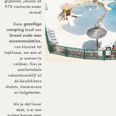
glijbanen, jacuzzi en
970 vierkante meter
strand!
Deze
gezellige
camping
biedt een
breed scala aan
accommodaties
,
van klassiek tot
topklasse, om aan al
je wensen te
voldoen. Kies je
comfortabele
vakantieverblijf uit
de beschikbare
chalets, stacaravans
en lodgetenten.
Als je dat liever
doet, is er een
ruime keuze aan