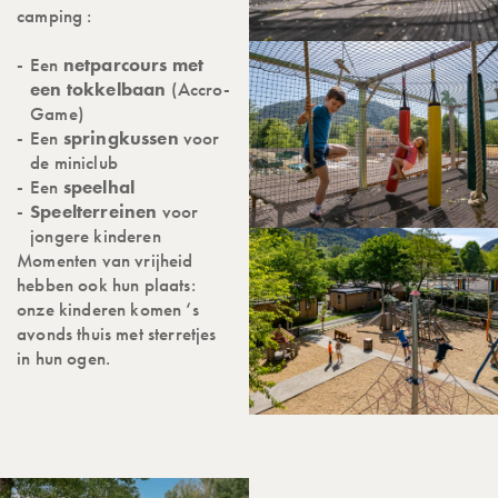
camping :
Een
netparcours met
een tokkelbaan
(Accro-
Game)
Een
springkussen
voor
de miniclub
Een
speelhal
Speelterreinen
voor
jongere kinderen
Momenten van vrijheid
hebben ook hun plaats:
onze kinderen komen ‘s
avonds thuis met sterretjes
in hun ogen.