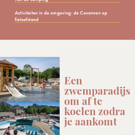
Activiteiten in de omgeving: de Cevennen op
fietsafstand
Een
zwemparadijs
om af te
koelen zodra
je aankomt