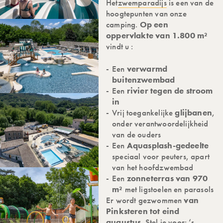
Het
zwemparadijs
is een van de
hoogtepunten van onze
camping.
Op een
oppervlakte van 1.800 m²
vindt u :
Een
verwarmd
buitenzwembad
Een
rivier tegen de stroom
in
Vrij toegankelijke
glijbanen
,
onder verantwoordelijkheid
van de ouders
Een
Aquasplash-gedeelte
speciaal voor peuters, apart
van het hoofdzwembad
Een
zonneterras van 970
m²
met ligstoelen en parasols
Er wordt gezwommen
van
Pinksteren tot eind
augustus
. Stel je voor: ‘s