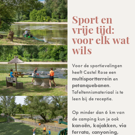
Sport en
vrije tijd:
voor elk wat
wils
Voor de sportievelingen
heeft Castel Rose een
multisportterrein
en
petanquebanen
.
Tafeltennismateriaal is te
leen bij de receptie.
Op minder dan 6 km van
de camping kun je ook
kanoën, kajakken, via
ferrata, canyoning,