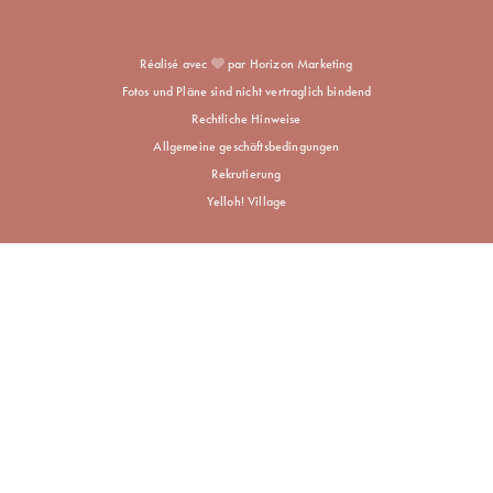
Réalisé avec
par Horizon Marketing
Fotos und Pläne sind nicht vertraglich bindend
Rechtliche Hinweise
Allgemeine geschäftsbedingungen
Rekrutierung
Yelloh! Village