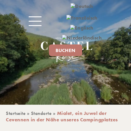
BUCHEN
Startseite
»
Standorte
»
Mialet, ein Juwel der
IVITÄTEN
Cevennen in der Nähe unseres Campingplatzes