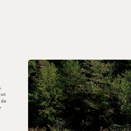
.
 un
s de
r