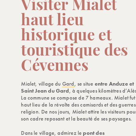
Visiter Mialet
haut lieu
historique et
touristique des
Cévennes
Mialet, village du
Gard
, se situe
entre Anduze et
Saint Jean du Gard
, à quelques kilomètres d’Alès
La commune se compose de 7 hameaux. Mialet fut
haut lieu de la révolte des camisards et des guerre
religion. De nos jours, Mialet attire les visiteurs pou
son cadre reposant et la beauté de ses paysages.
Dans le village, admirez le
pont des