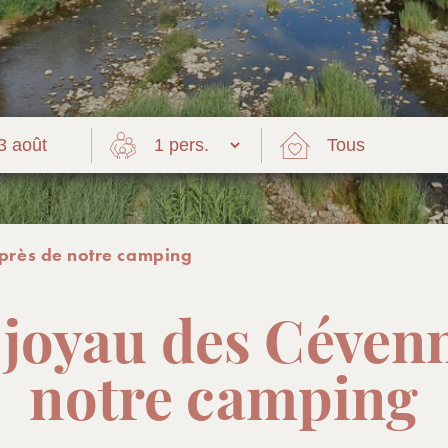
 près de notre camping
 joyau des Céven
notre camping