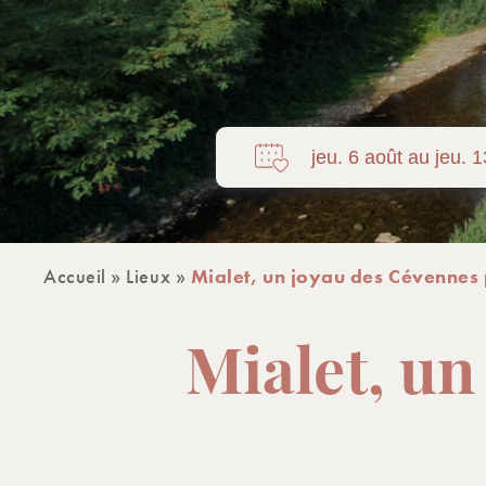
Accueil
»
Lieux
»
Mialet, un joyau des Cévennes
Mialet, un