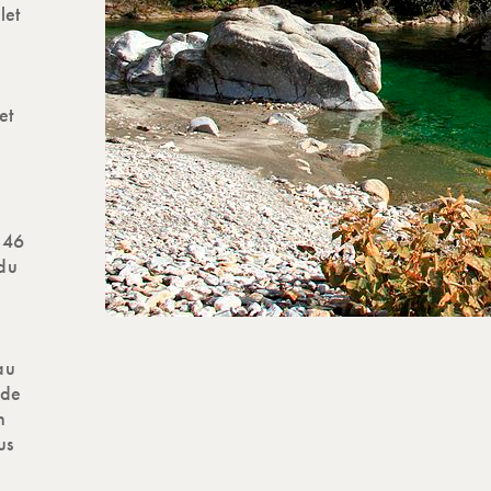
let
a
et
146
 du
au
ade
n
us