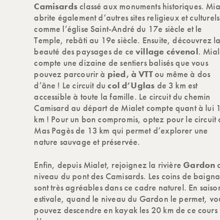
Camisards
classé aux monuments historiques. Mia
abrite également d’autres sites religieux et culturels
comme l’église Saint-André du 17e siècle et le
Temple, rebâti au 19e siècle. Ensuite, découvrez l
beauté des paysages de ce
village cévenol
. Mial
compte une dizaine de sentiers balisés que vous
pouvez parcourir à
pied, à VTT
ou même à dos
d’âne ! Le circuit du
col d’Uglas
de 3 km est
accessible à toute la famille. Le circuit du chemin
Camisard au départ de Mialet compte quant à lui 
km ! Pour un bon compromis, optez pour le circuit
Mas Pagès de 13 km qui permet d’explorer une
nature sauvage et préservée.
Enfin, depuis Mialet, rejoignez la rivière
Gardon
niveau du pont des Camisards. Les coins de baign
sont très agréables dans ce cadre naturel. En saiso
estivale, quand le niveau du Gardon le permet, vo
pouvez descendre en kayak les 20 km de ce cours