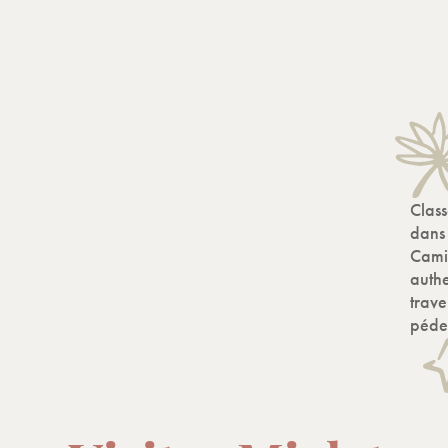
Clas
dans
Camis
authe
trave
pédes