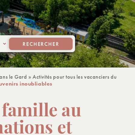
RECHERCHER
dans le Gard
»
Activités pour tous les vacanciers du
uvenirs inoubliables
famille au
mations et