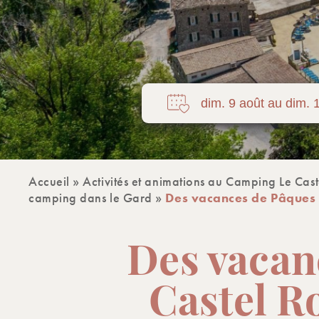
Accueil
»
Activités et animations au Camping Le Caste
camping dans le Gard
»
Des vacances de Pâques e
Des vacan
Castel Ro