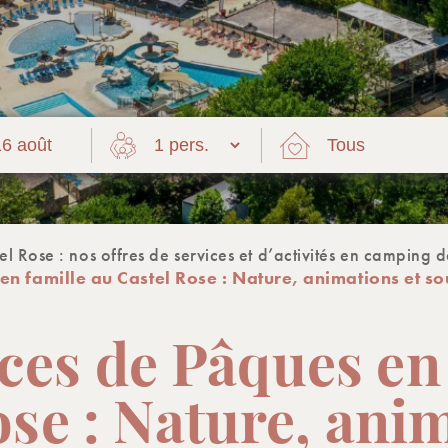
l Rose : nos offres de services et d’activités en camping 
n famille au Castel Rose : Nature, animations et so
ces de Pâques en 
se : Nature, ani