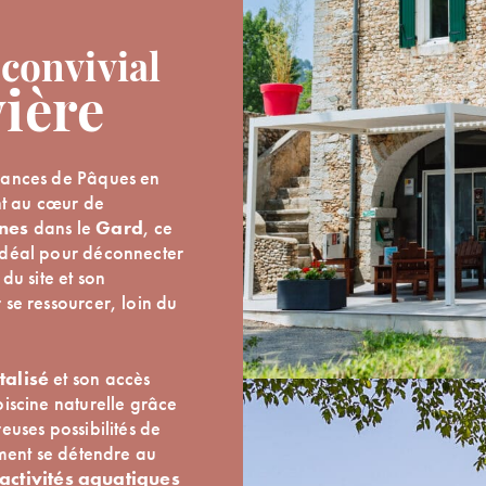
convivial
vière
cances de Pâques en
nt au cœur de
nes
dans le
Gard
, ce
idéal pour déconnecter
du site et son
se ressourcer, loin du
talisé
et son accès
piscine naturelle grâce
euses possibilités de
ement se détendre au
activités aquatiques