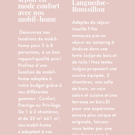
séjour en
Languedoc-
mode confort
Roussillon
avec nos
mobil-home
Adeptes de séjour
insolite ? Ne
Découvrez nos
manquez pas un
locations de mobil-
séjour au camping à
home pour 2 à 8
Anduze dans une
personnes, à un bon
tente
lodge
de bois et
rapport qualité prix !
de toile ! Nos tentes
Profitez d’une
lodges
proposent une
location de mobil-
cuisine équipée, 2
home adaptée à
chambres, une salle
votre budget grâce à
de bain, un coin
nos différentes
salon et cuisine et une
gammes : Confort,
terrasse en bois.Et
Prestige ou Privilège.
pour une expérience
De 1 à 3 chambres,
encore plus unique et
et de 20 m² à61 m²,
originale, laissez-
nos mobil-home
vous tenter par une
s’adaptent à vos
tiny house
pour 4