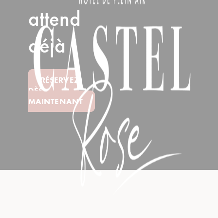
attend
déjà
RÉSERVEZ
DÈS
MAINTENANT