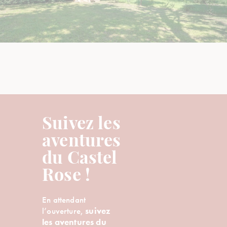
Suivez les
aventures
du Castel
Rose !
En attendant
l’ouverture,
suivez
les aventures du