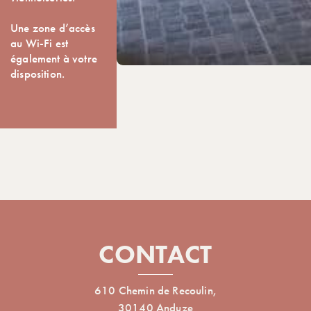
Une zone d’accès
au Wi-Fi est
également à votre
disposition.
CONTACT
610 Chemin de Recoulin,
30140 Anduze