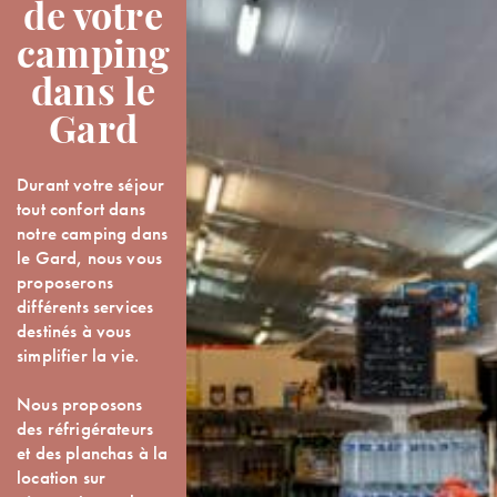
d
e votre
camping
dans le
Gard
Durant votre séjour
tout confort dans
notre camping dans
le Gard, nous vous
proposerons
différents services
destinés à vous
simplifier la vie.
Nous proposons
des réfrigérateurs
et des planchas à la
location sur