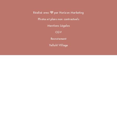
Réalisé avec
par Horizon Marketing
Photos et plans non contractuels
Mentions Légales
CGV
Recrutement
Yelloh! Village