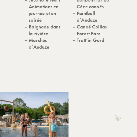
Animations en
Cèze canoës
journée et en
Paintball
soirée
d’Anduze
Baignade dans
Canoë Collias
la rivière
Forest Parc
Marchés
Trott’in Gard
d’Anduze