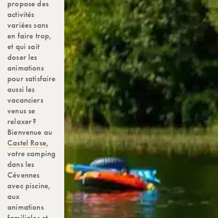
propose des
activités
variées sans
en faire trop,
et qui sait
doser les
animations
pour satisfaire
aussi les
vacanciers
venus se
relaxer ?
Bienvenue au
Castel Rose
,
votre camping
dans les
Cévennes
avec piscine,
aux
animations
familiales et