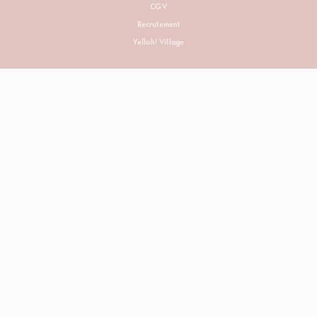
CGV
Recrutement
Yelloh! Village