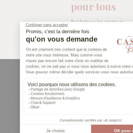
pour tous
Pendant que les amateurs
de farniente profitent des
transats, les adeptes de
sensations fortes ne sont pas
en reste ! Défiez vos amis
ou vos enfants sur nos
toboggans aquatiques
à
plusieurs couloirs. Fous
rires garantis ! Et aurez-
vous le courage d’affronter
notre grand toboggan de
piscine et son virage
impressionnant ?
Les enfants peuvent
également profiter d’une
belle aire aquatique sans
bassin, avec des toboggans