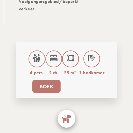
Voetgangersgebied/beperkt
verkeer
4 pers.
2 ch.
25 m².
1 badkamer
BOEK