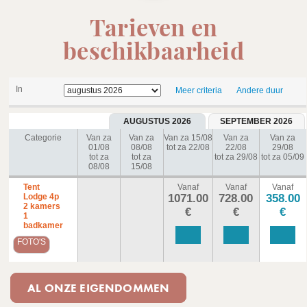
Tarieven en
beschikbaarheid
In
Meer criteria
Andere duur
AUGUSTUS 2026
SEPTEMBER 2026
Categorie
Van za
Van za
Van za 15/08
Van za
Van za
01/08
08/08
tot za 22/08
22/08
29/08
tot za
tot za
tot za 29/08
tot za 05/09
08/08
15/08
Tent
Vanaf
Vanaf
Vanaf
Lodge 4p
1071.00
728.00
358.00
2 kamers
€
€
€
1
badkamer
FOTO'S
AL ONZE EIGENDOMMEN