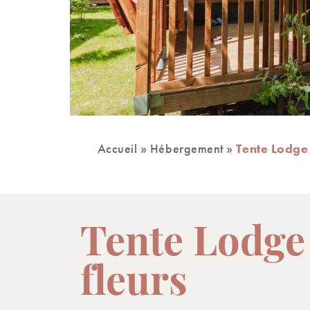
Accueil
»
Hébergement
»
Tente Lodge 
Tente Lodge |
fleurs