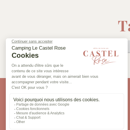
T
En
Plus de critères
Catégorie
Du sam. 01
Au sam. 08
Tente Lodge 4p 2ch 1sdb
PHOTOS
TOUS NOS LOCATIFS