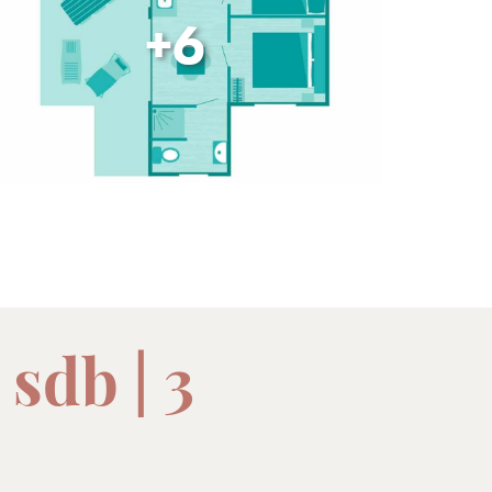
+6
 sdb | 3