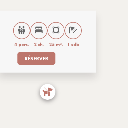
4 pers.
2 ch.
25 m².
1 sdb
RÉSERVER