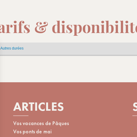
arifs & disponibilit
Autres durées
AOÛT 2026
/08
Du sam. 08/08
Du sam. 15/08
/08
Au sam. 15/08
Au sam. 22/08
A partir de
A partir de
1386.00
€
1071.00
€