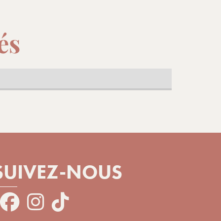
és
SEPTEMBRE 2026
Du sam. 22/08
Du sam. 29/08
Au sam. 29/08
Au sam. 05/09
A partir de
A partir de
728.00
€
358.00
€