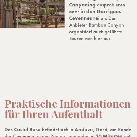
Canyoning
ausprobieren
oder
in den Garrigues
Cevennes re
iten. Der
Anbieter Bambou Canyon
organisiert auch geführte
Touren von hier aus.
Praktische Informationen
für Ihren Aufenthalt
Das
Castel Rose
befindet sich in
Anduze
, Gard, am Rande
der Cevennen, in der Region Languedoc –
20 Minuten
mit