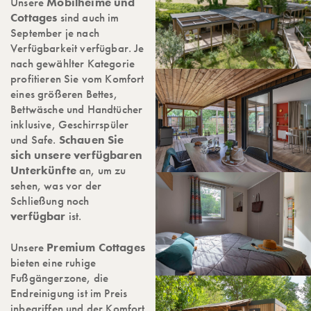
Unsere
Mobilheime und
Cottages
sind auch im
September je nach
Verfügbarkeit verfügbar. Je
nach gewählter Kategorie
profitieren Sie vom Komfort
eines größeren Bettes,
Bettwäsche und Handtücher
inklusive, Geschirrspüler
und Safe.
Schauen Sie
sich unsere verfügbaren
Unterkünfte
an, um zu
sehen, was vor der
Schließung noch
verfügbar
ist.
Unsere
Premium Cottages
bieten eine ruhige
Fußgängerzone, die
Endreinigung ist im Preis
inbegriffen und der Komfort