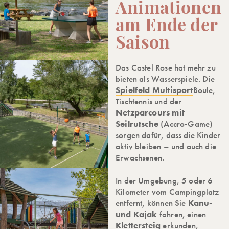
Animationen
am Ende der
Saison
Das Castel Rose hat mehr zu
bieten als Wasserspiele. Die
Spielfeld
Multisport
Boule,
Tischtennis und der
Netzparcours mit
Seilrutsche
(Accro-Game)
sorgen dafür, dass die Kinder
aktiv bleiben – und auch die
Erwachsenen.
In der Umgebung, 5 oder 6
Kilometer vom Campingplatz
entfernt, können Sie
Kanu-
und Kajak
fahren, einen
Klettersteig
erkunden,