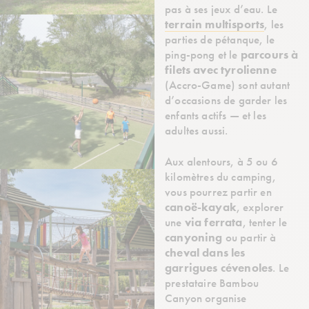
pas à ses jeux d’eau. Le
terrain
multisports
, les
parties de pétanque, le
ping-pong et le
parcours à
filets avec tyrolienne
(Accro-Game) sont autant
d’occasions de garder les
enfants actifs — et les
adultes aussi.
Aux alentours, à 5 ou 6
kilomètres du camping,
vous pourrez partir en
canoë-kayak
, explorer
une
via ferrata
, tenter le
canyoning
ou partir à
cheval dans les
garrigues cévenoles
. Le
prestataire Bambou
Canyon organise