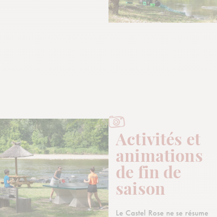
Activités et
animations
de fin de
saison
Le Castel Rose ne se résume