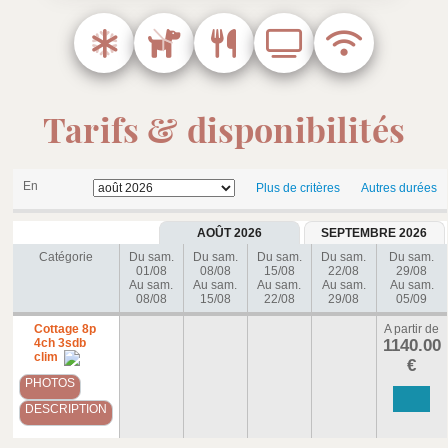
Tarifs & disponibilités
En
Plus de critères
Autres durées
AOÛT 2026
SEPTEMBRE 2026
Catégorie
Du sam.
Du sam.
Du sam.
Du sam.
Du sam.
01/08
08/08
15/08
22/08
29/08
Au sam.
Au sam.
Au sam.
Au sam.
Au sam.
08/08
15/08
22/08
29/08
05/09
Cottage 8p
A partir de
4ch 3sdb
1140.00
clim
€
PHOTOS
DESCRIPTION