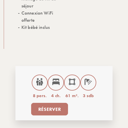
séjour
Connexion WiFi
offerte
Kit bébé inclus
8 pers.
4 ch.
61 m².
3 sdb
RÉSERVER