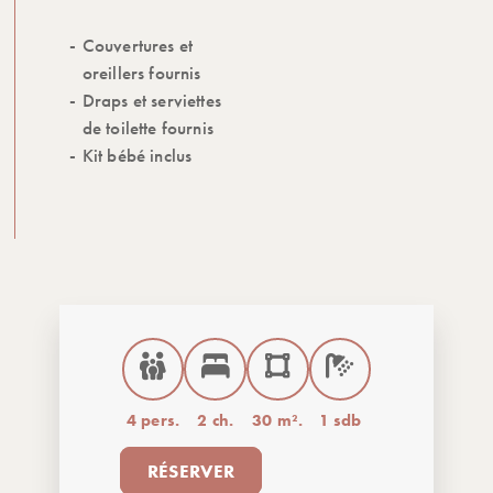
Couvertures et
oreillers fournis
Draps et serviettes
de toilette fournis
Kit bébé inclus
4 pers.
2 ch.
30 m².
1 sdb
RÉSERVER