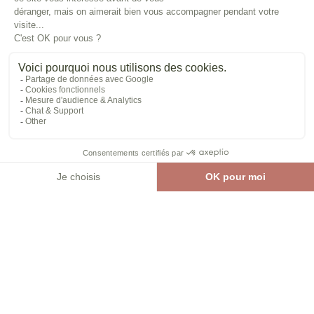
Vos vacances de Pâques
Vos ponts de mai
Votre pont de l’Ascension
Votre week-end de Pentecôte
SUIVEZ-NOUS
Réalisé avec
par Horizon Marketing
Photos et plans non contractuels
Mentions Légales
CGV
Recrutement
Yelloh! Village