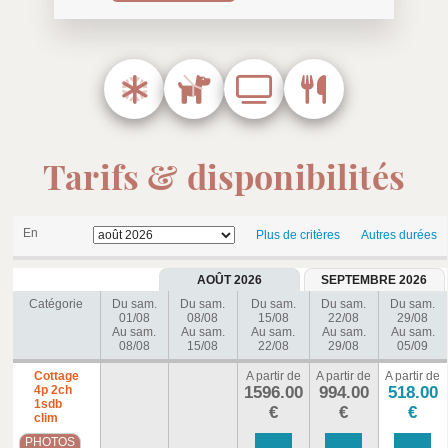
Tarifs & disponibilités
En
Plus de critères
Autres durées
AOÛT 2026
SEPTEMBRE 2026
Catégorie
Du sam.
Du sam.
Du sam.
Du sam.
Du sam.
01/08
08/08
15/08
22/08
29/08
Au sam.
Au sam.
Au sam.
Au sam.
Au sam.
08/08
15/08
22/08
29/08
05/09
Cottage
A partir de
A partir de
A partir de
4p 2ch
1596.00
994.00
518.00
1sdb
€
€
€
clim
PHOTOS