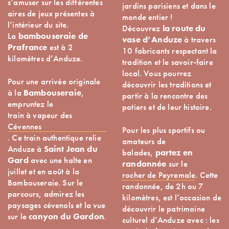
s’amuser sur les différentes
jardins parisiens et dans le
aires de jeux présentes à
monde entier !
l’intérieur du site.
Découvrez
la route du
La
bambouseraie de
vase d’Anduze
à travers
Prafrance
est à 2
10 fabricants respectant la
kilomètres d’Anduze.
tradition et le savoir-faire
local. Vous pourrez
Pour une arrivée originale
découvrir les traditions et
à la
Bambouseraie
,
partir à la rencontre des
empruntez le
potiers et de leur histoire.
train à vapeur des
Cévennes
Pour les plus sportifs ou
. Ce train authentique relie
amateurs de
Anduze à
Saint Jean du
balades,
partez en
Gard
avec une halte en
randonnée
sur le
juillet et en août à la
rocher de Peyremale
. Cette
Bambouseraie. Sur le
randonnée, de 2h ou 7
parcours, admirez les
kilomètres, est l’occasion de
paysages cévenols et la vue
découvrir le patrimoine
sur le
canyon du Gardon
.
culturel d’Anduze avec : les