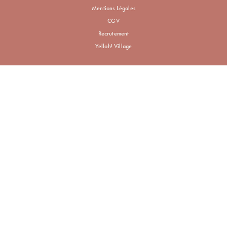
Mentions Légales
CGV
Recrutement
Yelloh! Village