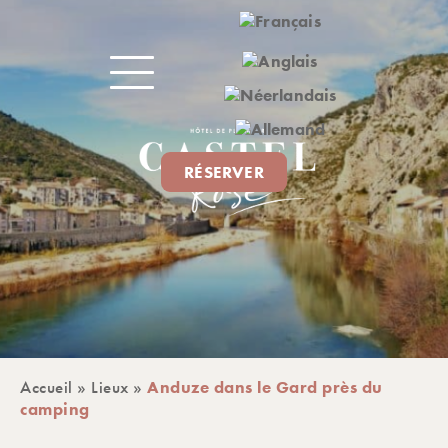
RÉSERVER
Accueil
»
Lieux
»
Anduze dans le Gard près du
camping