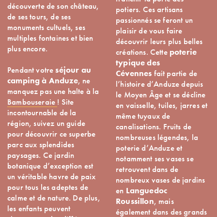
découverte de son château,
potiers. Ces artisans
de ses tours, de ses
passionnés se feront un
monuments cultuels, ses
plaisir de vous faire
multiples fontaines et bien
découvrir leurs plus belles
plus encore.
créations. Cette
poterie
typique des
Pendant votre
séjour au
Cévennes
fait partie de
camping à Anduze
, ne
l’histoire d’Anduze depuis
manquez pas une halte à la
le Moyen Âge et se décline
Bambouseraie
! Site
en vaisselle, tuiles, jarres et
incontournable de la
même tuyaux de
région, suivez un guide
canalisations. Fruits de
pour découvrir ce superbe
nombreuses légendes, la
parc aux splendides
poterie d’Anduze et
paysages. Ce jardin
notamment ses vases se
botanique d’exception est
retrouvent dans de
un véritable havre de paix
nombreux vases de jardins
pour tous les adeptes de
en
Languedoc
calme et de nature. De plus,
Roussillon
, mais
les enfants peuvent
également dans des grands