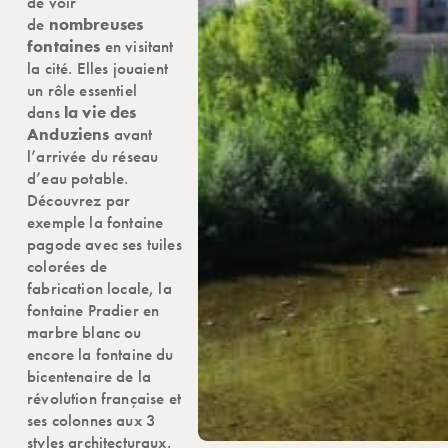
de voir
de
nombreuses
fontaines
en visitant
la cité. Elles jouaient
un rôle essentiel
dans
la vie des
Anduziens
avant
l’arrivée du réseau
d’eau potable.
Découvrez par
exemple la fontaine
pagode avec ses tuiles
colorées de
fabrication locale, la
fontaine Pradier en
marbre blanc ou
encore la fontaine du
bicentenaire de la
révolution française et
ses colonnes aux 3
styles architecturaux.