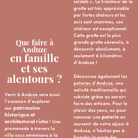
soldats ». La fraîcheur de la
grotte est très appréciable
par fortes chaleurs et les
avis sont unanimes, son
intérieur est exceptionnel.
Cette grotte est la plus
grande grotte cévenole, à
Que faire à
découvrir absolument, à
Anduze
seulement 6 kilomètres
en famille
d’Anduze !
et ses
Découvrez également les
alentours ?
poteries d’Anduze
, une
activité traditionnelle qui
Venir à
Anduze
sera aussi
subsiste grâce au savoir-
l’occasion d’explorer
faire des artisans. Pour le
son
patrimoine
plaisir des yeux, ou pour
historique et
ramener une
poterie
en
architectural riche
! Une
souvenir de votre séjour à
promenade à travers la
Anduze, n’hésitez pas à
ville vous emmènera à la
franchir la porte des