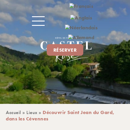
RÉSERVER
Accueil
»
Lieux
»
Découvrir Saint Jean du Gard,
dans les Cévennes