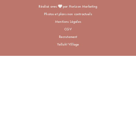
Réalisé avec
par Horizon Marketing
Photos et plans non contractuels
Mentions Légales
CGV
Recrutement
Yelloh! Village