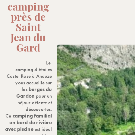
camping
près de
Saint
Jean du
Gard
Le
camping 4 étoiles
Castel Rose à Anduze
vous accueille sur
les
berges du
Gardon
pour un
séjour détente et
découvertes.
Ce
camping familial
en bord de rivière
avec piscine
est idéal